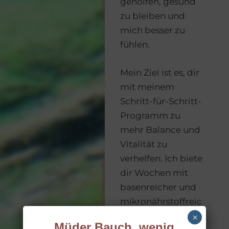
geholfen, gesund
zu bleiben und
mich besser zu
fühlen.
Mein Ziel ist es, dir
mit meinem
Schritt-für-Schritt-
Programm zu
mehr Balance und
Vitalität zu
verhelfen. Ich biete
dir Wochen mit
basenreicher und
mikronährstoffreic
her Ernährung
×
Müder Bauch, wenig