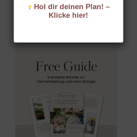
a
Hol dir deinen Plan! –
g
Klicke hier!
r
a
MEINE ANGEBOTE
m