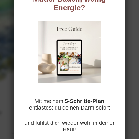
sowie mit
Energie?
naturbelassenen
Lebensmitteln an.
Wir schauen auf
die Gesundheit
deiner Leber und
deinen Darm.
Gemeinsam finden
wir deinen Weg zu
einem gesünderen,
stressfreieren
Leben.
Mit meinem
5-Schritte-Plan
entlastest du deinen Darm sofort
I
n
und fühlst dich wieder wohl in deiner
s
Haut!
t